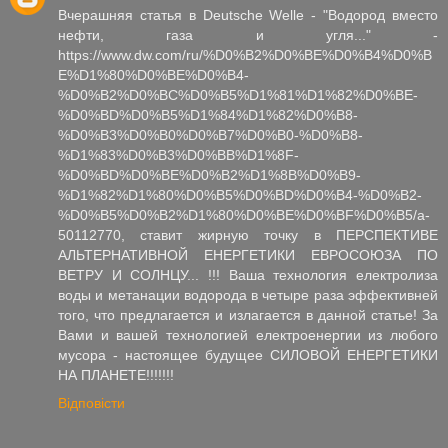
Вчерашняя статья в Deutsche Welle - "Водород вместо
нефти, газа и угля..." -
https://www.dw.com/ru/%D0%B2%D0%BE%D0%B4%D0%B
E%D1%80%D0%BE%D0%B4-
%D0%B2%D0%BC%D0%B5%D1%81%D1%82%D0%BE-
%D0%BD%D0%B5%D1%84%D1%82%D0%B8-
%D0%B3%D0%B0%D0%B7%D0%B0-%D0%B8-
%D1%83%D0%B3%D0%BB%D1%8F-
%D0%BD%D0%BE%D0%B2%D1%8B%D0%B9-
%D1%82%D1%80%D0%B5%D0%BD%D0%B4-%D0%B2-
%D0%B5%D0%B2%D1%80%D0%BE%D0%BF%D0%B5/a-
50112770, ставит жирную точку в ПЕРСПЕКТИВЕ
АЛЬТЕРНАТИВНОЙ ЕНЕРГЕТИКИ ЕВРОСОЮЗА ПО
ВЕТРУ И СОЛНЦУ... !!! Ваша технология електролиза
воды и метанации водорода в четыре раза эффективней
того, что предлагается и излагается в данной статье! За
Вами и вашей технологией електроенергии из любого
мусора - настоящее будущее СИЛОВОЙ ЕНЕРГЕТИКИ
НА ПЛАНЕТЕ!!!!!!!
Відповісти