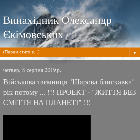
Винахідник Олександр
Єкімовських
▼
четвер, 8 серпня 2019 р.
Військова таємниця "Шарова блискавка"
рік потому ... !!! ПРОЕКТ - "ЖИТТЯ БЕЗ
СМІТТЯ НА ПЛАНЕТІ" !!!