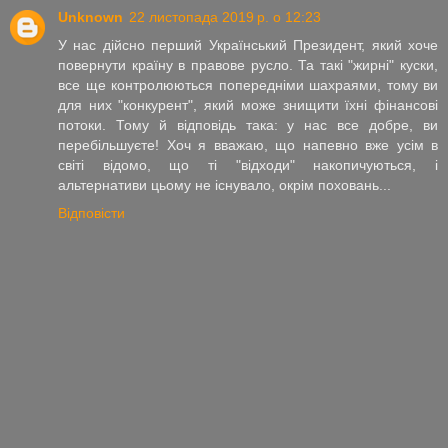
Unknown
22 листопада 2019 р. о 12:23
У нас дійсно перший Український Президент, який хоче
повернути країну в правове русло. Та такі "жирні" куски,
все ще контролюються попередніми шахраями, тому ви
для них "конкурент", який може знищити їхні фінансові
потоки. Тому й відповідь така: у нас все добре, ви
перебільшуєте! Хоч я вважаю, що напевно вже усім в
світі відомо, що ті "відходи" накопичуються, і
альтернативи цьому не існувало, окрім поховань...
Відповісти