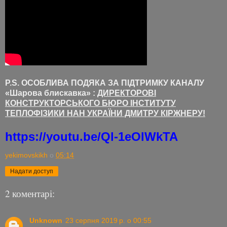
P.S. ОСОБЛИВА ПОДЯКА ЗА ПІДТРИМКУ КАНАЛУ
«Шарова блискавка» :
ДИРЕКТОРОВІ
КОНСТРУКТОРСЬКОГО БЮРО ІНСТИТУТУ
ТЕПЛОФІЗИКИ НАН УКРАЇНИ ДМИТРУ КІРЖНЕРУ!
https://youtu.be/Ql-1eOlWkTA
yekimovskikh
о
05:14
Надати доступ
2 коментарі:
Unknown
23 серпня 2019 р. о 00:55