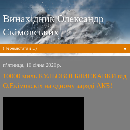
Винахідник Олександр
Єкімовських
▼
пʼятниця, 10 січня 2020 р.
10000 миль КУЛЬОВОЇ БЛИСКАВКИ від
О.Екімовскіх на одному заряді АКБ!