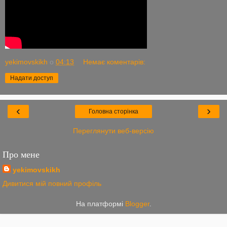
yekimovskikh
о
04:13
Немає коментарів:
Надати доступ
‹
›
Головна сторінка
Переглянути веб-версію
Про мене
yekimovskikh
Дивитися мій повний профіль
На платформі
Blogger
.