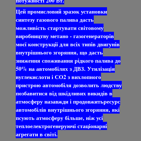
потужності 200 Вт.
Цей промисловий зразок установки
синтезу газового палива дасть
можливість стартувати світовому
виробництву метано - газогенераторів
моєї конструкції для всіх типів двигунів
внутрішнього згоряння, що дасть
зниження споживання рідкого палива до
50% на автомобілях з ДВЗ. Утилізація
вуглекислоти і СО2 з вихлопного
пристрою автомобіля дозволить людству
позбавитися від шкідливих викидів в
атмосферу назавжди і продовжитьресурс
автомобілів внутрішнього згоряння, які
псують атмосферу більше, ніж усі
теплоелектрогенеруючі стаціонарні
агрегати в світі.