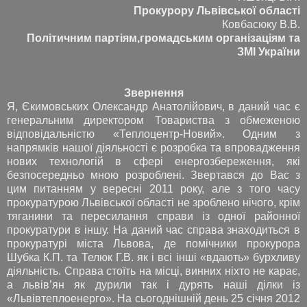
Прокурору Львівської області
Ковбасюку В.В.
Політичним партіям,громадським організаціям та
ЗМІ України
Звернення
Я, Єкимовських Олександр Анатолійович, в даний час є
генеральним директором Товариства з обмеженою
відповідальністю «Теплоцентр-Новий». Одним з
напрямків нашої діяльності є розробка та впровадження
нових технологій в сфері енергозбереження, які
безпосередньо мною розроблені. Звертався до Вас з
цим питанням у вересні 2011 року, але з того часу
прокуратурою Львівської області не зроблено нічого, крім
тяганини та пересилання справи із одної районної
прокуратури в іншу. На даний час справа знаходиться в
прокуратурі міста Львова, де помічники прокурора
Шубка К.П. та Телюк Г.В. як і всі інші «вдають» бурхливу
діяльність. Справа стоїть на місці, винних ніхто не карає,
а львів’ян як дурили так і дурять наші ділки із
«Львівтеплоенерго». На сьогоднішній день 25 січня 2012