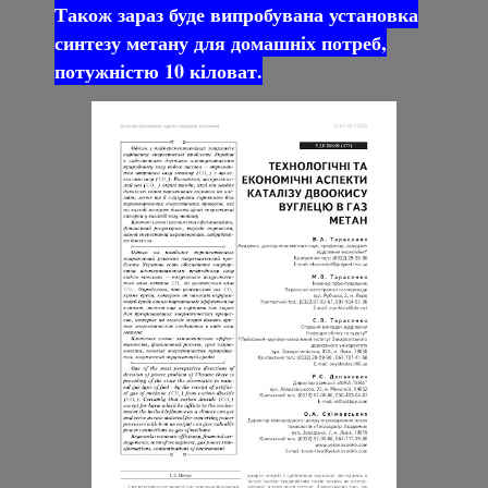
Також зараз буде випробувана установка
синтезу метану для домашніх потреб,
потужністю 10 кіловат.