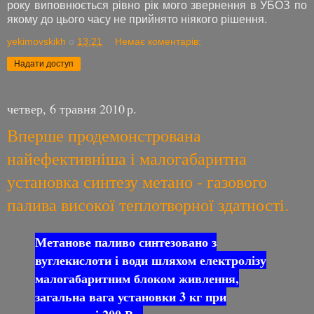
року виповнюється рівно рік мого звернення в УБОЗ по
якому до цього часу не прийнято ніякого рішення.
yekimovskikh
о
13:21
Немає коментарів:
Надати доступ
четвер, 6 травня 2010 р.
Вперше продемонстрована
найефективніша і малогабаритна
установка синтезу метано - газового
палива високої теплотворної здатності.
Метанове паливо синтезовано з
вуглекислоти і води шляхом електролізу
малогабаритним блоком живлення,
загальна вага установки 3 кг при